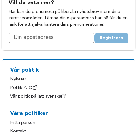
Höör
Trelleborg
Vill du veta mer?
Klippan
Vellinge
Här kan du prenumera på liberala nyhetsbrev inom dina
intresseområden. Lämna din e-postadress här, så får du en
Kristianstad
Ystad
länk för att själva hantera dina prenumerationer.
Kävlinge
Åstorp
Registrera
Landskrona
Ängelholm
Lomma
Örkelljunga
Lund
Östra Göinge
Malmö
Vår politik
Nyheter
Politik A-Ö
Vår politik på lätt svenska
Våra politiker
Hitta person
Kontakt