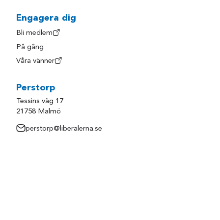
Engagera dig
Bli medlem
På gång
Våra vänner
Perstorp
Tessins väg 17
21758 Malmö
perstorp@liberalerna.se
Användarvillkor
Personuppgifter och integritet
Cookieinställningar