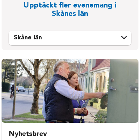
Upptäckt fler evenemang i
Skånes län
Skåne län
Bjuv
Osby
Bromölla
Perstorp
Burlöv
Simrishamn
Båstad
Sjöbo
Eslöv
Skurup
Helsingborg
Staffanstorp
Hässleholm
Svalöv
Höganäs
Svedala
Hörby
Tomelilla
Nyhetsbrev